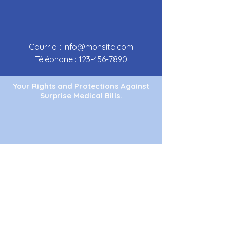
Courriel :
info@monsite.com
Téléphone :
123-456-7890
Your Rights and Protections Against
Surprise Medical Bills.